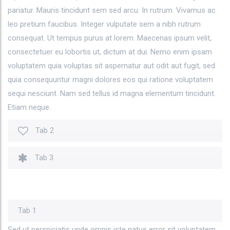
pariatur. Mauris tincidunt sem sed arcu. In rutrum. Vivamus ac
leo pretium faucibus. Integer vulputate sem a nibh rutrum
consequat. Ut tempus purus at lorem. Maecenas ipsum velit,
consectetuer eu lobortis ut, dictum at dui. Nemo enim ipsam
voluptatem quia voluptas sit aspernatur aut odit aut fugit, sed
quia consequuntur magni dolores eos qui ratione voluptatem
sequi nesciunt. Nam sed tellus id magna elementum tincidunt.
Etiam neque.
Tab 2
Tab 3
Tab 1
Sed ut perspiciatis unde omnis iste natus error sit voluptatem